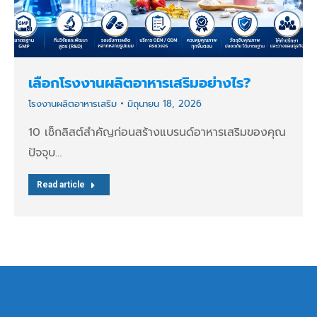
เลือกโรงงานผลิตอาหารเสริมอย่างไร?
โรงงานผลิตอาหารเสริม
มิถุนายน 18, 2026
10 เช็กลิสต์สำคัญก่อนสร้างแบรนด์อาหารเสริมของคุณ
ปัจจุบ…
Read article