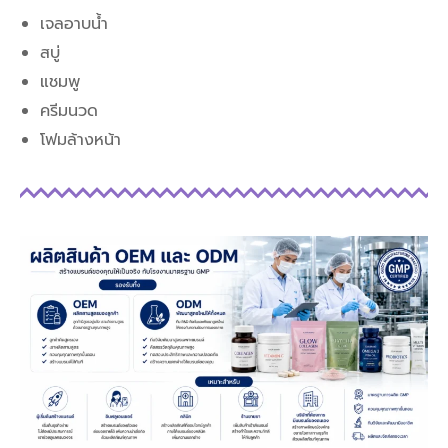
เจลอาบน้ำ
สบู่
แชมพู
ครีมนวด
โฟมล้างหน้า