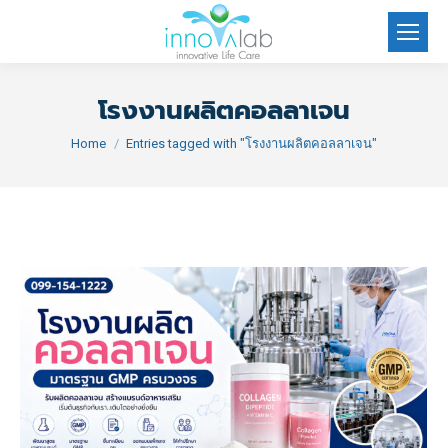
โรงงานผลิตคอลลาเจน
You are here:
Home
Entries tagged with "โรงงานผลิตคอลลาเจน"