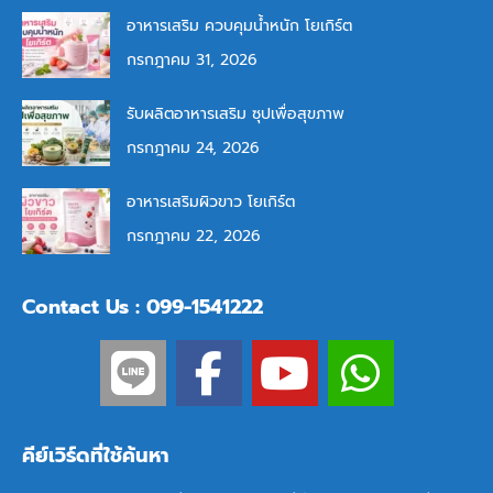
อาหารเสริม ควบคุมน้ำหนัก โยเกิร์ต
กรกฎาคม 31, 2026
รับผลิตอาหารเสริม ซุปเพื่อสุขภาพ
กรกฎาคม 24, 2026
อาหารเสริมผิวขาว โยเกิร์ต
กรกฎาคม 22, 2026
Contact Us : 099-1541222
คีย์เวิร์ดที่ใช้ค้นหา